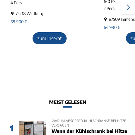
160 PS
4 Pers.
2 Pers.
72218 Wildberg
87509 Immens
69.900
€
64.990
€
zum Inserat
z
MEIST GELESEN
WARUM ABSORBER-KÜHLSCHRÄNKE BEI HITZE
VERSAGEN
1
Wenn der Kühlschrank bei Hitze