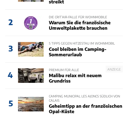
streikt
DIE CRIT’AIR-FALLE FÜR WOHNMOBILE
2
Warum Sie die französische
Umweltplakette brauchen
5 TIPPS GEGEN HITZESTAU IM WOHNMOBIL
3
Cool bleiben im Camping-
Sommerurlaub
ANZEIGE
PREMIUM FÜR ALLE
4
Malibu relax mit neuem
Grundriss
CAMPING MUNICIPAL LES AJONCS SÜDLICH VON
CALAIS
5
Geheimtipp an der französischen
Opal-Küste