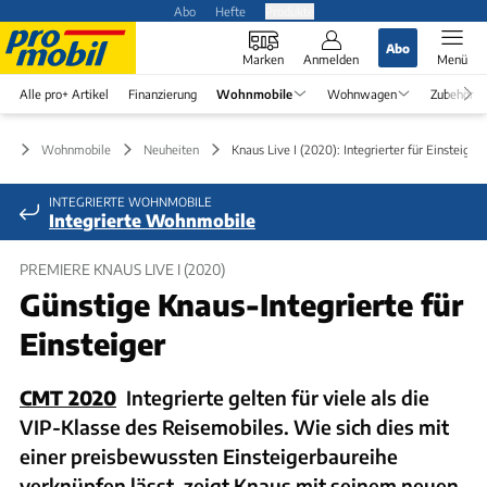
Abo
Hefte
Produkte
Abo
Marken
Anmelden
Menü
Alle pro+ Artikel
Finanzierung
Wohnmobile
Wohnwagen
Zubehör
Wohnmobile
Neuheiten
Knaus Live I (2020): Integrierter für Einsteiger
INTEGRIERTE WOHNMOBILE
Integrierte Wohnmobile
PREMIERE KNAUS LIVE I (2020)
Günstige Knaus-Integrierte für
Einsteiger
CMT 2020
Integrierte gelten für viele als die
VIP-Klasse des Reisemobiles. Wie sich dies mit
einer preisbewussten Einsteigerbaureihe
verknüpfen lässt, zeigt Knaus mit seinem neuen