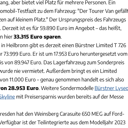
lang, aber bietet viel Platz für mehrere Personen. Ein
mobil-Testfazit zu dem Fahrzeug: "Der Tourer Van gefäll
tzen auf kleinem Platz." Der Ursprungspreis des Fahrzeugs
. Derzeit ist es für 59.890 Euro im Angebot – das heißt,
n hier
33.315 Euro sparen
.
in Heilbronn gibt es derzeit einen Bürstner Limited T 726
r 73.999 Euro. Er ist um 17.953 Euro heruntergesetzt vom
is von 89.947 Euro. Das Lagerfahrzeug zum Sonderpreis
wurde nie vermietet. Außerdem bringt es ein Limited
von 11.000 Euro – genau genommen handelt es sich also
von 28.953 Euro
. Weitere Sondermodelle
Bürstner Lyse
kyline
mit Preisersparnis wurden bereits auf der Messe
 Dresden hat den Weinsberg Carasuite 650 MEG auf Ford-
Verfügbar ist der Teilintegrierte aus dem Modelljahr 2023