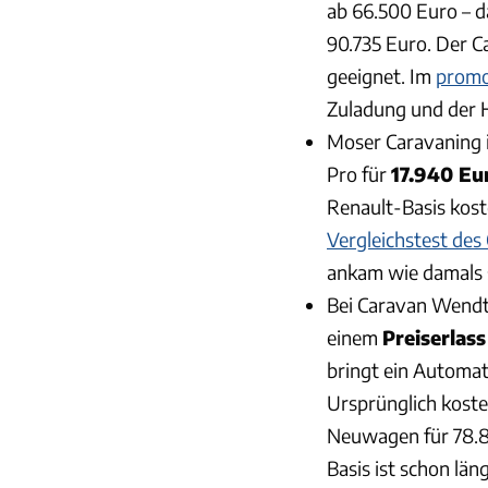
ab 66.500 Euro – 
90.735 Euro. Der C
geeignet. Im
promo
Zuladung und der 
Moser Caravaning i
Pro für
17.940 Eu
Renault-Basis kost
Vergleichstest de
ankam wie damals s
Bei Caravan Wendt
einem
Preiserlas
bringt ein Automat
Ursprünglich koste
Neuwagen für 78.8
Basis ist schon lä