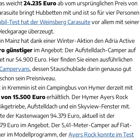
das weicht
24.235 Euro
ab vom ursprünglichen Preis von
arasuite bringt Hubbetten mit und ist so für vier Personen
bil-Test hat der Weinsberg Carasuite
vor allem mit seiner
Heckgarage überzeugt.
n Mainz hat dank einer Winter-Aktion den Adria Active
ro günstiger
im Angebot: Der Aufstelldach-Camper auf
et nur 54.900 Euro. Hier finden Sie einen ausführlichen
s Campervans
, dessen Stauschublade darin genauso gut
chon sein Preisniveau.
 in Kremmin ist ein Campingbus von Hymer derzeit mit
s von 15.500 Euro
erhältlich. Der Hymer Ayers Rock
ikgetriebe, Aufstelldach und ein Skyview-Fenster mit.
te der Kastenwagen 94.379 Euro, aktuell ist der
79 Euro im Angebot. Der 5,41-Meter-Camper auf Fiat-
nger im Modellprogramm, der
Ayers Rock konnte im Test