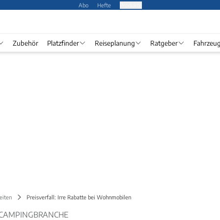
Abo
Hefte
Produkte
Zubehör
Platzfinder
Reiseplanung
Ratgeber
Fahrzeu
eiten
Preisverfall: Irre Rabatte bei Wohnmobilen
R CAMPINGBRANCHE