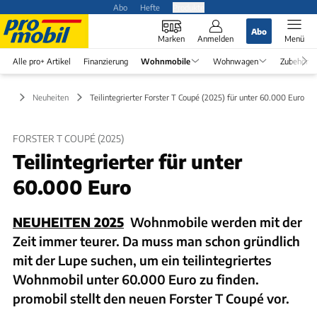
Abo
Hefte
Produkte
Abo
Marken
Anmelden
Menü
Alle pro+ Artikel
Finanzierung
Wohnmobile
Wohnwagen
Zubehör
ile
Neuheiten
Teilintegrierter Forster T Coupé (2025) für unter 60.000 Euro
FORSTER T COUPÉ (2025)
Teilintegrierter für unter
60.000 Euro
NEUHEITEN 2025
Wohnmobile werden mit der
Zeit immer teurer. Da muss man schon gründlich
mit der Lupe suchen, um ein teilintegriertes
Wohnmobil unter 60.000 Euro zu finden.
promobil stellt den neuen Forster T Coupé vor.