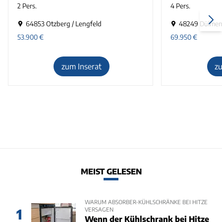
2 Pers.
4 Pers.
64853 Otzberg / Lengfeld
48249 Dülme
53.900
€
69.950
€
zum Inserat
z
MEIST GELESEN
WARUM ABSORBER-KÜHLSCHRÄNKE BEI HITZE
VERSAGEN
1
Wenn der Kühlschrank bei Hitze