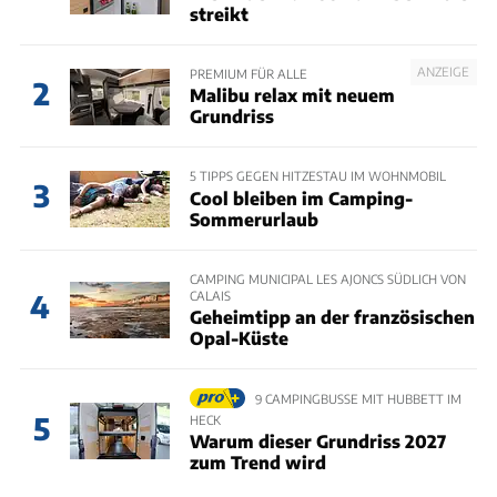
streikt
ANZEIGE
PREMIUM FÜR ALLE
2
Malibu relax mit neuem
Grundriss
5 TIPPS GEGEN HITZESTAU IM WOHNMOBIL
3
Cool bleiben im Camping-
Sommerurlaub
CAMPING MUNICIPAL LES AJONCS SÜDLICH VON
CALAIS
4
Geheimtipp an der französischen
Opal-Küste
9 CAMPINGBUSSE MIT HUBBETT IM
5
HECK
Warum dieser Grundriss 2027
zum Trend wird