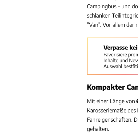
Campingbus – und doc
schlanken Teilintegr
"Van". Vor allem der 
Verpasse ke
Favorisiere pro
Inhalte und Ne
Auswahl bestät
Kompakter Cam
Mit einer Länge von
Karosseriemaße des 
Fahreigenschaften. De
gehalten.