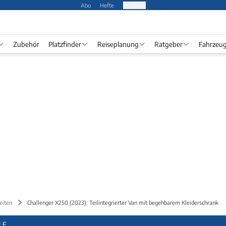
Abo
Hefte
Produkte
Zubehör
Platzfinder
Reiseplanung
Ratgeber
Fahrzeu
eiten
Challenger X250 (2023): Teilintegrierter Van mit begehbarem Kleiderschrank
LE