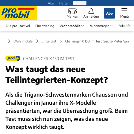
Abo
Hefte
Produkte
Abo
Marken
Anmelden
Menü
Alle pro+ Artikel
Finanzierung
Wohnmobile
Wohnwagen
Zubehör
Wohnmobile
Einzeltest
Challenger X 150 im Test: Sechs-Meter Van
CHALLENGER X 150 IM TEST
Was taugt das neue
Teilintegrierten-Konzept?
Als die Trigano-Schwestermarken Chausson und
Challenger im Januar ihre X-Modelle
präsentierten, war die Überraschung groß. Beim
Test muss sich nun zeigen, was das neue
Konzept wirklich taugt.