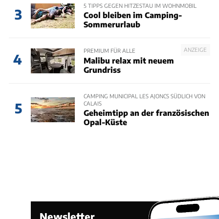
5 TIPPS GEGEN HITZESTAU IM WOHNMOBIL
3
Cool bleiben im Camping-
Sommerurlaub
ANZEIGE
PREMIUM FÜR ALLE
4
Malibu relax mit neuem
Grundriss
CAMPING MUNICIPAL LES AJONCS SÜDLICH VON
CALAIS
5
Geheimtipp an der französischen
Opal-Küste
Newsletter