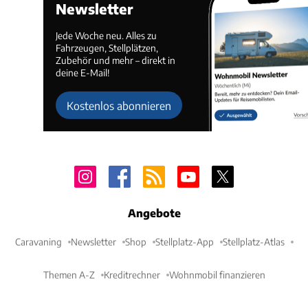
Newsletter
Jede Woche neu. Alles zu
Fahrzeugen, Stellplätzen,
Zubehör und mehr – direkt in
deine E-Mail!
Kostenlos abonnieren
Angebote
Caravaning
Newsletter
Shop
Stellplatz-App
Stellplatz-Atlas
Themen A-Z
Kreditrechner
Wohnmobil finanzieren