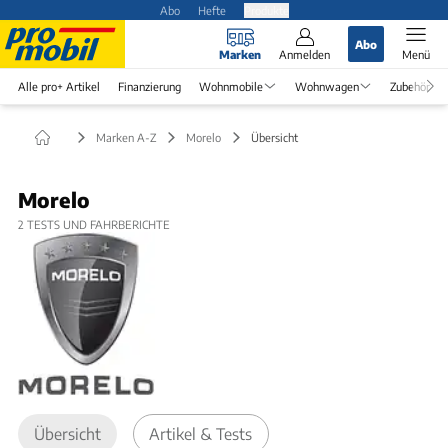
Abo
Hefte
Produkte
Abo
Marken
Anmelden
Menü
Alle pro+ Artikel
Finanzierung
Wohnmobile
Wohnwagen
Zubehör
Marken A-Z
Morelo
Übersicht
Morelo
2
TESTS UND FAHRBERICHTE
Übersicht
Artikel & Tests