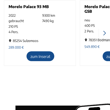
Morelo Palace 93 MB
Morelo Palac
GSB
2022
9300 km
neu
gebraucht
7490 kg
400 PS
210 PS
2 Pers.
4 Pers.
78351 Bodman
85254 Sulzemoos
549.890
€
289.000
€
zum Inserat
z