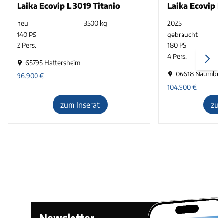
Laika Ecovip L 3019 Titanio
Laika Ecovip 
neu
3500 kg
2025
140 PS
gebraucht
2 Pers.
180 PS
4 Pers.
65795 Hattersheim
06618 Naumb
96.900
€
104.900
€
zum Inserat
z
Newsletter