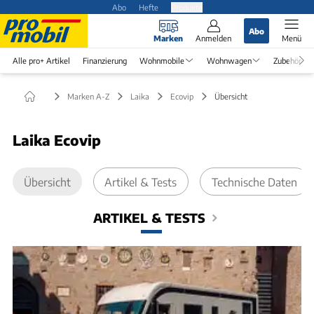
Abo
Hefte
Produkte
Abo
Marken
Anmelden
Menü
Alle pro+ Artikel
Finanzierung
Wohnmobile
Wohnwagen
Zubehör
Marken A-Z
Laika
Ecovip
Übersicht
Laika Ecovip
Übersicht
Artikel & Tests
Technische Daten
ARTIKEL & TESTS