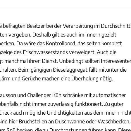
e befragten Besitzer bei der Verarbeitung im Durchschnitt
en vergeben. Deshalb gilt es auch im Innern gezielt
cken. Da wäre das Kontrollbord, das selten komplett
Anzeige des Frischwasserstands verweigert. Auch die
 manchmal ihren Dienst. Unbedingt sollten Interessente
halten. Beim gängigen Dieselaggregat fällt mitunter die
 Lärm und Gerüche machen eine Überholung nötig.
ausson und Challenger Kühlschränke mit automatischer
ebenfalls nicht immer zuverlässig funktioniert. Zu guter
Check auch mögliche Undichtigkeiten aus dem Innern nich
sind hier Bruchstellen an Duschwanne oder Waschbecken,
am Spülbecken, die zu Durchrostungen führen kann. Diese