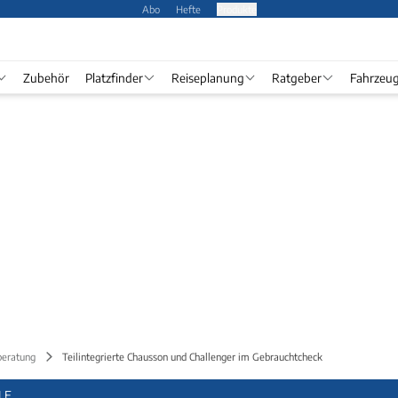
Abo
Hefte
Produkte
Zubehör
Platzfinder
Reiseplanung
Ratgeber
Fahrzeu
beratung
Teilintegrierte Chausson und Challenger im Gebrauchtcheck
LE