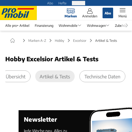
Abo
Hefte
Produkte
Abo
Marken
Anmelden
Menü
Alle pro+ Artikel
Finanzierung
Wohnmobile
Wohnwagen
Zubehör
Marken A-Z
Hobby
Excelsior
Artikel & Tests
Hobby Excelsior Artikel & Tests
Übersicht
Artikel & Tests
Technische Daten
Newsletter
Jede Woche neu. Alles zu