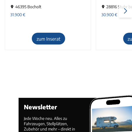
46395 Bocholt
28816 Stuhr b
31.900
€
30.900
€
zum Inserat
z
Newsletter
Jede Woche neu. Alles zu
Fahrzeugen, Stellplätzen,
Zubehör und mehr – direkt in