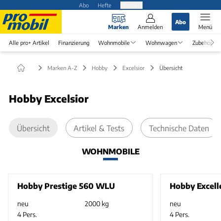
Abo
Hefte
Produkte
Abo
Marken
Anmelden
Menü
Alle pro+ Artikel
Finanzierung
Wohnmobile
Wohnwagen
Zubehör
Marken A-Z
Hobby
Excelsior
Übersicht
Hobby Excelsior
Übersicht
Artikel & Tests
Technische Daten
WOHNMOBILE
Hobby Prestige 560 WLU
Hobby Excel
neu
2000 kg
neu
4 Pers.
4 Pers.