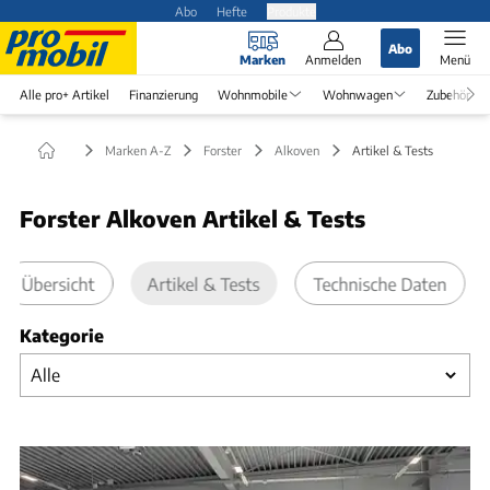
Abo
Hefte
Produkte
Abo
Marken
Anmelden
Menü
Alle pro+ Artikel
Finanzierung
Wohnmobile
Wohnwagen
Zubehör
Marken A-Z
Forster
Alkoven
Artikel & Tests
Forster Alkoven Artikel & Tests
Übersicht
Artikel & Tests
Technische Daten
Kategorie