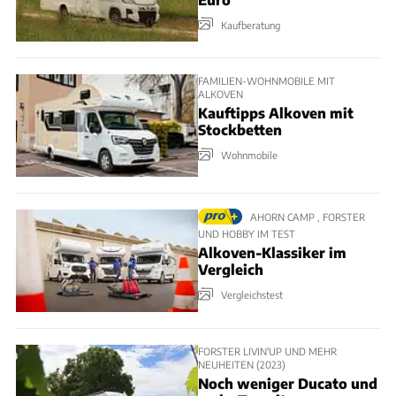
Kaufberatung
FAMILIEN-WOHNMOBILE MIT
ALKOVEN
Kauftipps Alkoven mit
Stockbetten
Wohnmobile
AHORN CAMP , FORSTER
UND HOBBY IM TEST
Alkoven-Klassiker im
Vergleich
Vergleichstest
FORSTER LIVIN'UP UND MEHR
NEUHEITEN (2023)
Noch weniger Ducato und