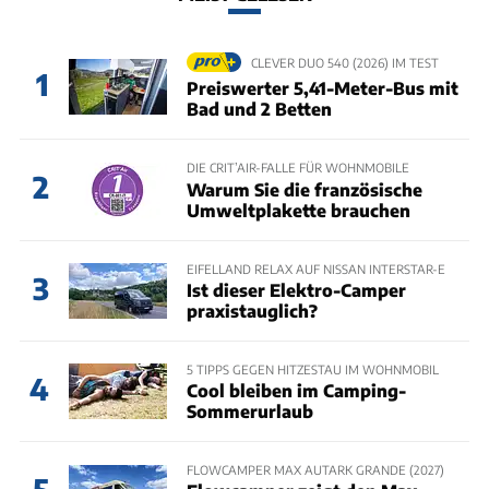
CLEVER DUO 540 (2026) IM TEST
1
Preiswerter 5,41-Meter-Bus mit
Bad und 2 Betten
DIE CRIT’AIR-FALLE FÜR WOHNMOBILE
2
Warum Sie die französische
Umweltplakette brauchen
EIFELLAND RELAX AUF NISSAN INTERSTAR-E
3
Ist dieser Elektro-Camper
praxistauglich?
5 TIPPS GEGEN HITZESTAU IM WOHNMOBIL
4
Cool bleiben im Camping-
Sommerurlaub
FLOWCAMPER MAX AUTARK GRANDE (2027)