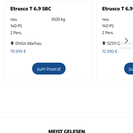
Etrusco T 6.9 SBC
Etrusco T 6.
neu
3500 kg
neu
140 PS
140 PS
2 Pers.
2 Pers.
01454 Wachau
52511 Geilenki
79.999
€
72.990
€
zum Inserat
z
MEIST GELESEN