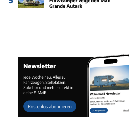
5
Flowcamper zeigt den Max
Grande Autark
Newsletter
Jede Woche neu. Alles zu
Fahrzeugen, Stellplätzen,
Zubehör und mehr – direkt in
deine E-Mail!
Kostenlos abonnieren