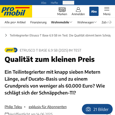
Abo
Hefte
Produkte
Abo
Marken
Anmelden
Menü
Alle pro+ Artikel
Finanzierung
Wohnmobile
Wohnwagen
Zubehör
st
Teilintegrierter Etrusco T Base 6.9 SB im Test: Die Qualität stimmt beim Schnäpp
ETRUSCO T BASE 6.9 SB (2025) IM TEST
Qualität zum kleinen Preis
Ein Teilintegrierter mit knapp sieben Metern
Länge, auf Ducato-Basis und zu einem
Grundpreis von weniger als 60.000 Euro? Wie
schlägt sich der Schnäppchen-TI?
Philip Teleu
exklusiv für Abonnenten
21 Bilder
Veröffentlicht am 14.06.2025