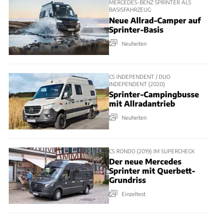
MERCEDES-BENZ SPRINTER ALS
BASISFAHRZEUG
Neue Allrad-Camper auf
Sprinter-Basis
Neuheiten
CS INDEPENDENT / DUO
INDEPENDENT (2020)
Sprinter-Campingbusse
mit Allradantrieb
Neuheiten
CS RONDO (2019) IM SUPERCHECK
Der neue Mercedes
Sprinter mit Querbett-
Grundriss
Einzeltest