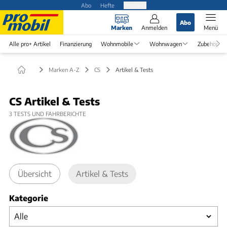
Abo
Hefte
Produkte
Abo
Marken
Anmelden
Menü
Alle pro+ Artikel
Finanzierung
Wohnmobile
Wohnwagen
Zubehör
Marken A-Z
CS
Artikel & Tests
CS Artikel & Tests
3
TESTS UND FAHRBERICHTE
Übersicht
Artikel & Tests
Kategorie