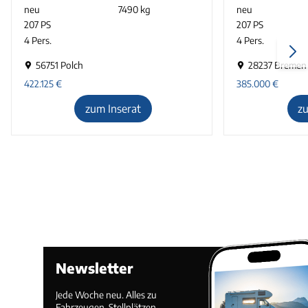
neu
7490 kg
neu
207 PS
207 PS
4 Pers.
4 Pers.
56751 Polch
28237 Bremen
422.125
€
385.000
€
zum Inserat
z
Newsletter
Jede Woche neu. Alles zu
Fahrzeugen, Stellplätzen,