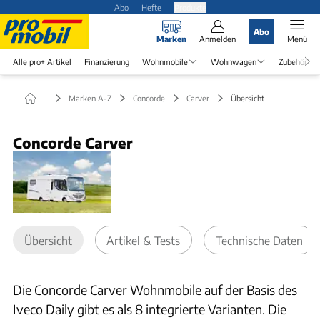
Abo
Hefte
Produkte
Abo
Marken
Anmelden
Menü
Alle pro+ Artikel
Finanzierung
Wohnmobile
Wohnwagen
Zubehör
Marken A-Z
Concorde
Carver
Übersicht
Concorde Carver
Übersicht
Artikel & Tests
Technische Daten
Die Concorde Carver Wohnmobile auf der Basis des
Iveco Daily gibt es als 8 integrierte Varianten. Die