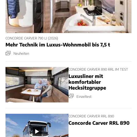
CONCORDE CARVER 790 LI (2026)
Mehr Technik im Luxus-Wohnmobil bis 7,5 t
Neuheiten
CONCORDE CARVER 890 RRL IM TEST
Luxusliner mit
komfortabler
Hecksitzgruppe
Einzeltest
CONCORDE CARVER RRL 890
Concorde Carver RRL 890