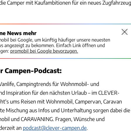
ie Camper mit Kaufambitionen für ein neues Zugfahrzeu
ine News mehr
mobil bei Google, um künftig häufiger unsere neuesten
ws angezeigt zu bekommen. Einfach Link öffnen und
igen:
promobil bei Google bevorzugen.
er Campen-Podcast:
Vanlife, Campingtrends für Wohnmobil- und
 Inspiration für den nächsten Urlaub – im CLEVER-
t's ums Reisen mit Wohnmobil, Campervan, Caravan
unte Mischung aus Infos und Unterhaltung sorgen dabei die
mobil und CARAVANING. Fragen, Wünsche und
derzeit an
podcast@clever-campen.de
.