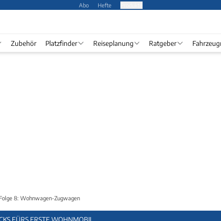
Abo
Hefte
Produkte
Zubehör
Platzfinder
Reiseplanung
Ratgeber
Fahrzeug
t Folge 8: Wohnwagen-Zugwagen
RICKS FÜRS ERSTE WOHNMOBIL