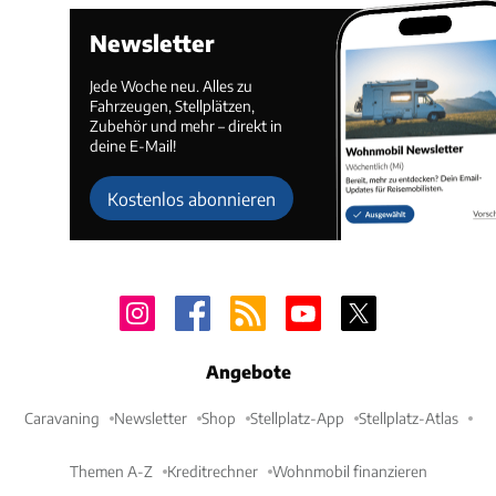
Newsletter
Jede Woche neu. Alles zu
Fahrzeugen, Stellplätzen,
Zubehör und mehr – direkt in
deine E-Mail!
Kostenlos abonnieren
Angebote
Caravaning
Newsletter
Shop
Stellplatz-App
Stellplatz-Atlas
Themen A-Z
Kreditrechner
Wohnmobil finanzieren