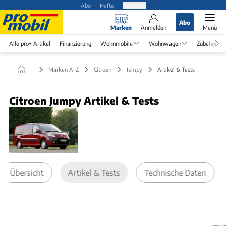
Abo
Hefte
Produkte
Abo
Marken
Anmelden
Menü
Alle pro+ Artikel
Finanzierung
Wohnmobile
Wohnwagen
Zubehör
Marken A-Z
Citroen
Jumpy
Artikel & Tests
Citroen Jumpy Artikel & Tests
Übersicht
Artikel & Tests
Technische Daten