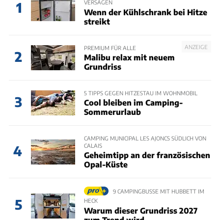
VERSAGEN
1
Wenn der Kühlschrank bei Hitze
streikt
ANZEIGE
PREMIUM FÜR ALLE
2
Malibu relax mit neuem
Grundriss
5 TIPPS GEGEN HITZESTAU IM WOHNMOBIL
3
Cool bleiben im Camping-
Sommerurlaub
CAMPING MUNICIPAL LES AJONCS SÜDLICH VON
CALAIS
4
Geheimtipp an der französischen
Opal-Küste
9 CAMPINGBUSSE MIT HUBBETT IM
5
HECK
Warum dieser Grundriss 2027
zum Trend wird