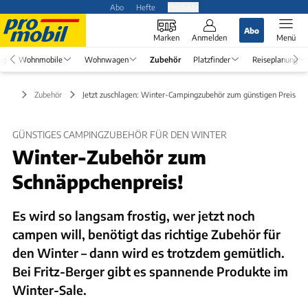
Abo
Hefte
Produkte
Abo
Marken
Anmelden
Menü
ng
Wohnmobile
Wohnwagen
Zubehör
Platzfinder
Reiseplanung
Zubehör
Jetzt zuschlagen: Winter-Campingzubehör zum günstigen Preis
GÜNSTIGES CAMPINGZUBEHÖR FÜR DEN WINTER
Winter-Zubehör zum
Schnäppchenpreis!
Es wird so langsam frostig, wer jetzt noch
campen will, benötigt das richtige Zubehör für
den Winter – dann wird es trotzdem gemütlich.
Bei Fritz-Berger gibt es spannende Produkte im
Winter-Sale.