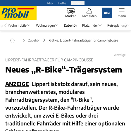
Abo
Hefte
Produkte
Abo
Marken
Anmelden
Menü
ng
Wohnmobile
Wohnwagen
Zubehör
Platzfinder
Reiseplanung
Zubehör
R-Bike: Lippert-Fahrradträger für Campingbusse
Anzeige
LIPPERT-FAHRRADTRÄGER FÜR CAMPINGBUSSE
Neues „R-Bike“-Trägersystem
ANZEIGE
Lippert ist stolz darauf, sein neues,
branchenweit erstes, modulares
Fahrradträgersystem, den "R-Bike",
vorzustellen. Der R-Bike-Fahrradträger wurde
entwickelt, um zwei E-Bikes oder drei
traditionelle Fahrräder mit Hilfe einer optionalen