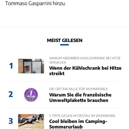
Tommaso Gasparrini hinzu.
MEIST GELESEN
WARUM ABSORBER-KÜHLSCHRÄNKE BEI HITZE
VERSAGEN
1
Wenn der Kühlschrank bei Hitze
streikt
DIE CRIT’AIR-FALLE FÜR WOHNMOBILE
2
Warum Sie die französische
Umweltplakette brauchen
5 TIPPS GEGEN HITZESTAU IM WOHNMOBIL
3
Cool bleiben im Camping-
Sommerurlaub