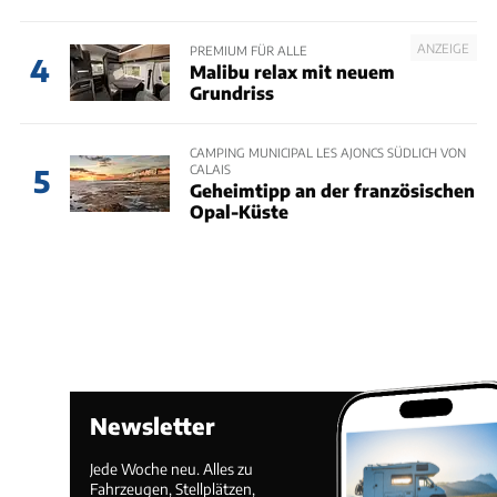
ANZEIGE
PREMIUM FÜR ALLE
4
Malibu relax mit neuem
Grundriss
CAMPING MUNICIPAL LES AJONCS SÜDLICH VON
CALAIS
5
Geheimtipp an der französischen
Opal-Küste
Newsletter
Jede Woche neu. Alles zu
Fahrzeugen, Stellplätzen,