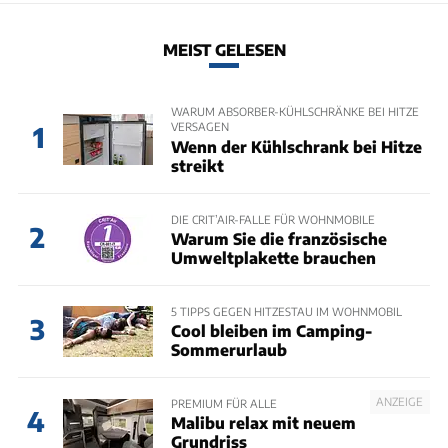
MEIST GELESEN
WARUM ABSORBER-KÜHLSCHRÄNKE BEI HITZE
VERSAGEN
1
Wenn der Kühlschrank bei Hitze
streikt
DIE CRIT’AIR-FALLE FÜR WOHNMOBILE
2
Warum Sie die französische
Umweltplakette brauchen
5 TIPPS GEGEN HITZESTAU IM WOHNMOBIL
3
Cool bleiben im Camping-
Sommerurlaub
ANZEIGE
PREMIUM FÜR ALLE
4
Malibu relax mit neuem
Grundriss