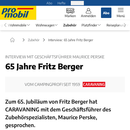
Abo
Hefte
Produkte
Abo
Marken
Anmelden
Menü
ng
Wohnmobile
Wohnwagen
Zubehör
Platzfinder
Reiseplanung
Zubehör
Interview: 65 Jahre Fritz Berger
INTERVIEW MIT GESCHÄFTSFÜHRER MAURICE PERSKE
65 Jahre Fritz Berger
VOM CAMPINGPROFI SEIT 1959
Zum 65. Jubiläum von Fritz Berger hat
CARAVANING mit dem Geschäftsführer des
Zubehörspezialisten, Maurice Perske,
gesprochen.