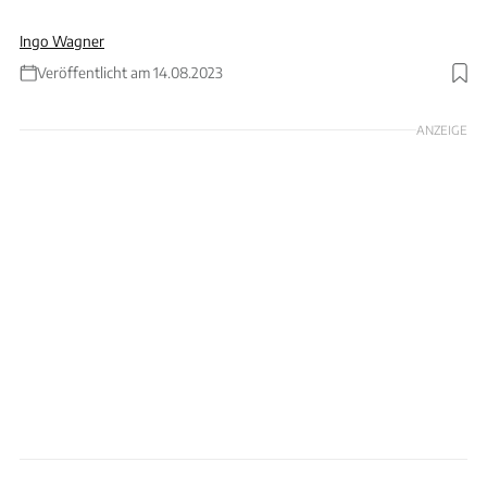
Ingo Wagner
Veröffentlicht am 14.08.2023
Foto: ALEXANDRA KLINGER, www.alexandra
ANZEIGE