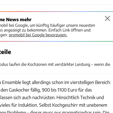
ine News mehr
mobil bei Google, um künftig häufiger unsere neuesten
ws angezeigt zu bekommen. Einfach Link öffnen und
igen:
promobil bei Google bevorzugen.
eile
Dieter S. Heinz
odus laufen die Kochzonen mit verstärkter Leistung – wenn die
n Ensemble liegt allerdings schon im vierstelligen Bereich:
den Gaskocher fällig, 900 bis 1100 Euro für das
 lassen sich auch nachrüsten. Hinsichtlich Technik und
ieles für Induktion. Selbst Kochgeschirr mit unebenem
hne Probleme – dieser muss nur magnetisierbar sein. Die