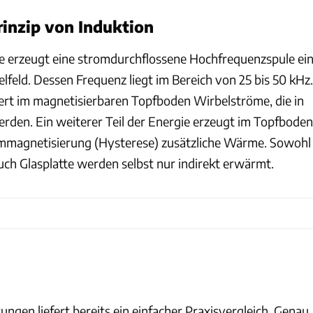
rinzip von Induktion
le erzeugt eine stromdurchflossene Hochfrequenzspule ei
feld. Dessen Frequenz liegt im Bereich von 25 bis 50 kHz.
rt im magnetisierbaren Topfboden Wirbelströme, die in
en. Ein weiterer Teil der Energie erzeugt im Topfboden
Ummagnetisierung (Hysterese) zusätzliche Wärme. Sowohl
uch Glasplatte werden selbst nur indirekt erwärmt.
promobil
ngen liefert bereits ein einfacher Praxisvergleich. Genau