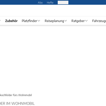
Abo
Hefte
Produkte
Zubehör
Platzfinder
Reiseplanung
Ratgeber
Fahrzeug
skochfelder fürs Wohnmobil
DER IM WOHNMOBIL