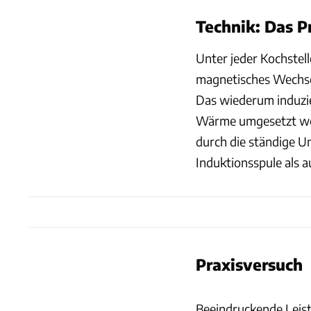
Technik: Das P
Unter jeder Kochstel
magnetisches Wechsel
Das wiederum induzie
Wärme umgesetzt werd
durch die ständige 
Induktionsspule als a
Praxisversuch
Beeindruckende Leistu