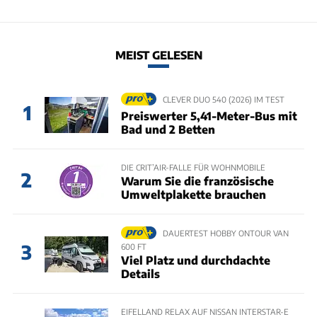
MEIST GELESEN
CLEVER DUO 540 (2026) IM TEST
1
Preiswerter 5,41-Meter-Bus mit
Bad und 2 Betten
DIE CRIT’AIR-FALLE FÜR WOHNMOBILE
2
Warum Sie die französische
Umweltplakette brauchen
DAUERTEST HOBBY ONTOUR VAN
3
600 FT
Viel Platz und durchdachte
Details
EIFELLAND RELAX AUF NISSAN INTERSTAR-E