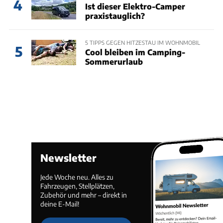
4
Ist dieser Elektro-Camper
praxistauglich?
5 TIPPS GEGEN HITZESTAU IM WOHNMOBIL
5
Cool bleiben im Camping-
Sommerurlaub
Newsletter
Jede Woche neu. Alles zu
Fahrzeugen, Stellplätzen,
Zubehör und mehr – direkt in
deine E-Mail!