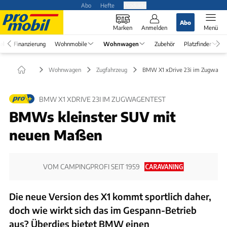
Abo
Hefte
Produkte
Abo
Marken
Anmelden
Menü
el
Finanzierung
Wohnmobile
Wohnwagen
Zubehör
Platzfinder
Wohnwagen
Zugfahrzeug
BMW X1 xDrive 23i im Zugwagen
BMW X1 XDRIVE 23I IM ZUGWAGENTEST
BMWs kleinster SUV mit
neuen Maßen
VOM CAMPINGPROFI SEIT 1959
Die neue Version des X1 kommt sportlich daher,
doch wie wirkt sich das im Gespann-Betrieb
aus? Überdies bietet BMW einen