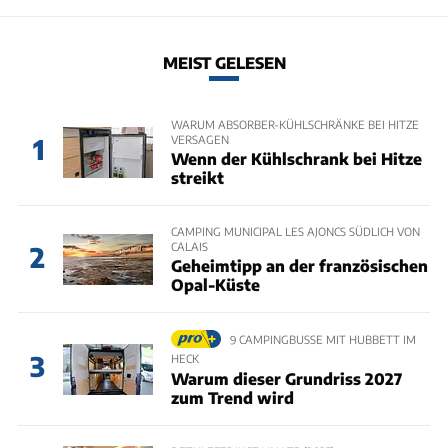
MEIST GELESEN
WARUM ABSORBER-KÜHLSCHRÄNKE BEI HITZE
VERSAGEN
1
Wenn der Kühlschrank bei Hitze
streikt
CAMPING MUNICIPAL LES AJONCS SÜDLICH VON
CALAIS
2
Geheimtipp an der französischen
Opal-Küste
9 CAMPINGBUSSE MIT HUBBETT IM
3
HECK
Warum dieser Grundriss 2027
zum Trend wird