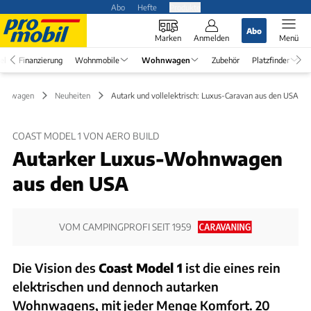
Abo
Hefte
Produkte
Abo
Marken
Anmelden
Menü
el
Finanzierung
Wohnmobile
Wohnwagen
Zubehör
Platzfinder
hnwagen
Neuheiten
Autark und vollelektrisch: Luxus-Caravan aus den USA
COAST MODEL 1 VON AERO BUILD
Autarker Luxus-Wohnwagen
aus den USA
VOM CAMPINGPROFI SEIT 1959
Die Vision des
Coast Model 1
ist die eines rein
elektrischen und dennoch autarken
Wohnwagens, mit jeder Menge Komfort. 20