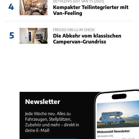
DETHLEFFS JUST VAN T5 (2027)
4
Kompakter Teilintegrierter mit
Van-Feeling
FREEDO 599 LU IM CHECK
5
Die Abkehr vom klassischen
Campervan-Grundriss
Newsletter
Jede Woche neu. Alles zu
Fahrzeugen, Stellplätzen,
Zubehör und mehr – direkt in
deine E-Mail!