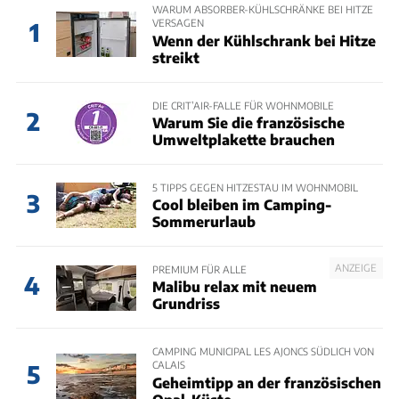
WARUM ABSORBER-KÜHLSCHRÄNKE BEI HITZE
VERSAGEN
1
Wenn der Kühlschrank bei Hitze
streikt
DIE CRIT’AIR-FALLE FÜR WOHNMOBILE
2
Warum Sie die französische
Umweltplakette brauchen
5 TIPPS GEGEN HITZESTAU IM WOHNMOBIL
3
Cool bleiben im Camping-
Sommerurlaub
ANZEIGE
PREMIUM FÜR ALLE
4
Malibu relax mit neuem
Grundriss
CAMPING MUNICIPAL LES AJONCS SÜDLICH VON
CALAIS
5
Geheimtipp an der französischen