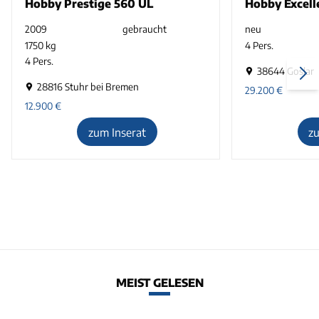
Hobby Prestige 560 UL
Hobby Excel
2009
gebraucht
neu
1750 kg
4 Pers.
4 Pers.
38644 Goslar
28816 Stuhr bei Bremen
29.200
€
12.900
€
zum Inserat
z
MEIST GELESEN