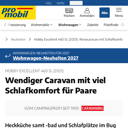
Abo
Hefte
Produkte
Abo
Marken
Anmelden
Menü
el
Finanzierung
Wohnmobile
Wohnwagen
Zubehör
Platzfinder
en
Neuheiten
Hobby Excellent 460 SL (2021): Reisecaravan mit Schlafkomfort
WOHNWAGEN-NEUHEITEN FÜR 2027
Wohnwagen-Neuheiten 2027
HOBBY EXCELLENT 460 SL (2021)
Wendiger Caravan mit viel
Schlafkomfort für Paare
VOM CAMPINGPROFI SEIT 1959
Heckküche samt -bad und Schlafplätze im Bug