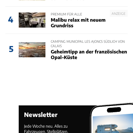
ANZEIGE
PREMIUM FÜR ALLE
4
Malibu relax mit neuem
Grundriss
CAMPING MUNICIPAL LES AJONCS SÜDLICH VON
CALAIS
5
Geheimtipp an der französischen
Opal-Küste
Newsletter
Jede Woche neu. Alles zu
Fahrzeugen, Stellplätzen,