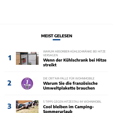
MEIST GELESEN
WARUM ABSORBER-KÜHLSCHRÄNKE BEI HITZE
VERSAGEN
1
Wenn der Kühlschrank bei Hitze
streikt
DIE CRIT’AIR-FALLE FÜR WOHNMOBILE
2
Warum Sie die französische
Umweltplakette brauchen
5 TIPPS GEGEN HITZESTAU IM WOHNMOBIL
3
Cool bleiben im Camping-
Sommerurlaub