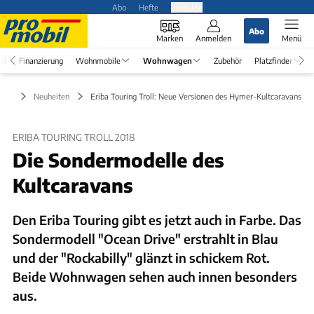
Abo
Hefte
Produkte
Abo
Marken
Anmelden
Menü
el
Finanzierung
Wohnmobile
Wohnwagen
Zubehör
Platzfinder
gen
Neuheiten
Eriba Touring Troll: Neue Versionen des Hymer-Kultcaravans
ERIBA TOURING TROLL 2018
Die Sondermodelle des
Kultcaravans
Den Eriba Touring gibt es jetzt auch in Farbe. Das
Sondermodell "Ocean Drive" erstrahlt in Blau
und der "Rockabilly" glänzt in schickem Rot.
Beide Wohnwagen sehen auch innen besonders
aus.