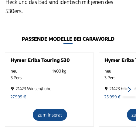
Heck und das Bad sind identisch mit jenen des
530ers.
PASSENDE MODELLE BEI CARAWORLD
Hymer Eriba Touring 530
Hymer Eriba 
neu
1400 kg
neu
3 Pers.
3 Pers.
21423 Winsen/Luhe
21423 Winsen
27.999
€
25.999
€
zum Inserat
z