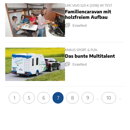
LMC VIVO 520 K (2018) IM TEST
Familiencaravan mit
holzfreiem Aufbau
Einzeltest
KNAUS SPORT & FUN
Das bunte Multitalent
Einzeltest
1
5
6
7
8
9
10
...
...