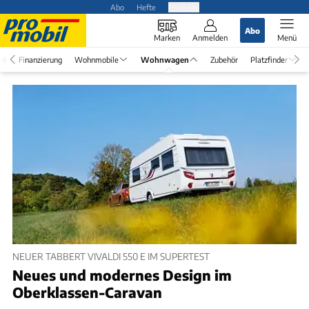
Abo
Hefte
Produkte
Abo
Marken
Anmelden
Menü
el
Finanzierung
Wohnmobile
Wohnwagen
Zubehör
Platzfinder
NEUER TABBERT VIVALDI 550 E IM SUPERTEST
Neues und modernes Design im
Oberklassen-Caravan