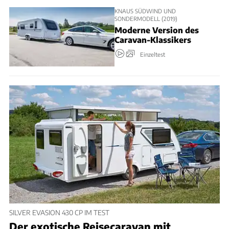
KNAUS SÜDWIND UND
SONDERMODELL (2019)
Moderne Version des
Caravan-Klassikers
Einzeltest
SILVER EVASION 430 CP IM TEST
Der exotische Reisecaravan mit