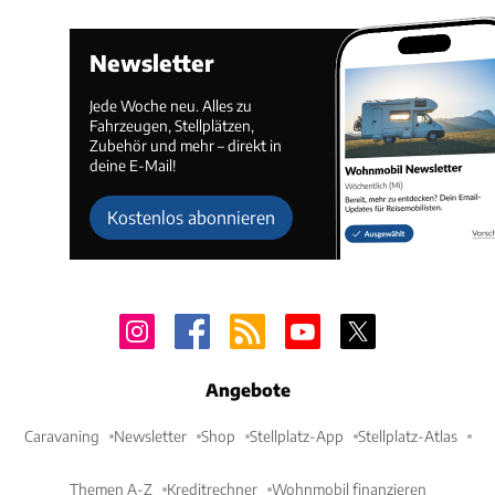
Newsletter
Jede Woche neu. Alles zu
Fahrzeugen, Stellplätzen,
Zubehör und mehr – direkt in
deine E-Mail!
Kostenlos abonnieren
Angebote
Caravaning
Newsletter
Shop
Stellplatz-App
Stellplatz-Atlas
Themen A-Z
Kreditrechner
Wohnmobil finanzieren