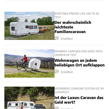
BÜRSTNER PREMIO LIFE 490 TK IM
TEST
Der wahrscheinlich
leichteste
Familiencaravan
Einzeltest
FAHRRAD-CARAVAN VON WIDE PATH
CAMPER IM TEST
Wohnwagen an jedem
beliebigen Ort aufklappen
Einzeltest
WEINSBERG CARAONE EDITION ICE IM
SUPERTEST
Ist der Luxus-Caravan das
Geld wert?
Einzeltest