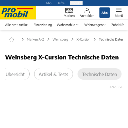
Abo
Hefte
Produkte
Abo
Marken
Anmelden
Menü
Alle pro+ Artikel
Finanzierung
Wohnmobile
Wohnwagen
Zubehör
Marken A-Z
Weinsberg
X-Cursion
Technische Daten
Weinsberg X-Cursion Technische Daten
Übersicht
Artikel & Tests
Technische Daten
ANZEIGE