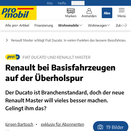
Abo
Hefte
Produkte
Abo
Marken
Anmelden
Menü
Alle pro+ Artikel
Finanzierung
Wohnmobile
Wohnwagen
Zubehör
st
Renault Master schlägt Fiat Ducato: In vielen Punkten das bessere Basisfahrzeug 
FIAT DUCATO UND RENAULT MASTER
Renault bei Basisfahrzeugen
auf der Überholspur
Der Ducato ist Branchenstandard, doch der neue
Renault Master will vieles besser machen.
Gelingt ihm das?
Jürgen Bartosch
exklusiv für Abonnenten
19 Bilder