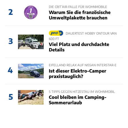
DIE CRIT’AIR-FALLE FÜR WOHNMOBILE
2
Warum Sie die französische
Umweltplakette brauchen
DAUERTEST HOBBY ONTOUR VAN
3
600 FT
Viel Platz und durchdachte
Details
EIFELLAND RELAX AUF NISSAN INTERSTAR-E
4
Ist dieser Elektro-Camper
praxistauglich?
5 TIPPS GEGEN HITZESTAU IM WOHNMOBIL
5
Cool bleiben im Camping-
Sommerurlaub