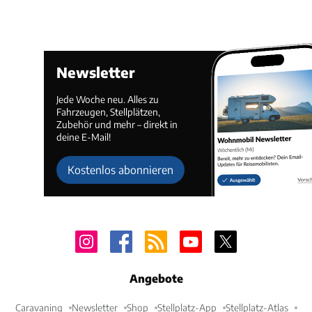
Newsletter
Jede Woche neu. Alles zu
Fahrzeugen, Stellplätzen,
Zubehör und mehr – direkt in
deine E-Mail!
Kostenlos abonnieren
Angebote
Caravaning
Newsletter
Shop
Stellplatz-App
Stellplatz-Atlas