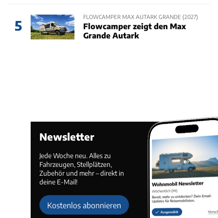
FLOWCAMPER MAX AUTARK GRANDE (2027)
5
Flowcamper zeigt den Max
Grande Autark
Newsletter
Jede Woche neu. Alles zu
Fahrzeugen, Stellplätzen,
Zubehör und mehr – direkt in
deine E-Mail!
Kostenlos abonnieren