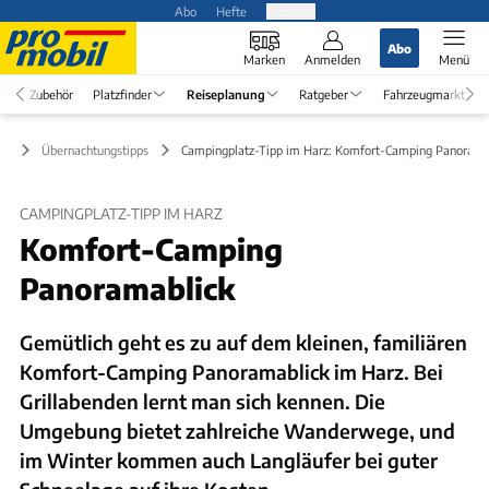
Abo
Hefte
Produkte
Abo
Marken
Anmelden
Menü
Zubehör
Platzfinder
Reiseplanung
Ratgeber
Fahrzeugmarkt
ng
Übernachtungstipps
Campingplatz-Tipp im Harz: Komfort-Camping Panorama
CAMPINGPLATZ-TIPP IM HARZ
Komfort-Camping
Panoramablick
Gemütlich geht es zu auf dem kleinen, familiären
Komfort-Camping Panoramablick im Harz. Bei
Grillabenden lernt man sich kennen. Die
Umgebung bietet zahlreiche Wanderwege, und
im Winter kommen auch Langläufer bei guter