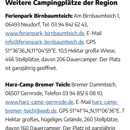
Weitere Campingplätze der Region
Ferienpark Birnbaumteich:
Am Birnbaumteich 1,
06493 Neudorf, Tel. 03 94 84/ 62 43,
www.ferienpark-birnbaumteich.de
, E-Mail
info@ferienpark-birnbaumteich.de
. GPS
51°36'36„N,11°04'59“E. 10,5 Hektar große Wiese,
466 Stellplätze, davon 206 Dauercamper. Der Platz
ist ganzjährig geöffnet.
Harz-Camp Bremer Teich:
Bremer Dammteich,
06507 Gernrode, Telefon 03 94 85/ 6 08 10,
www.harz-camp-gernrode.de
, E-Mail
harz-camp-
bremer-teich@web.de
. GPS 51°41'14„N,11°06'36“E. 7
Hektar großes, hügeliges Gelände, 260 Stellplätze,
davon 160 Dauercamper. Der Platz ist ganzjährig