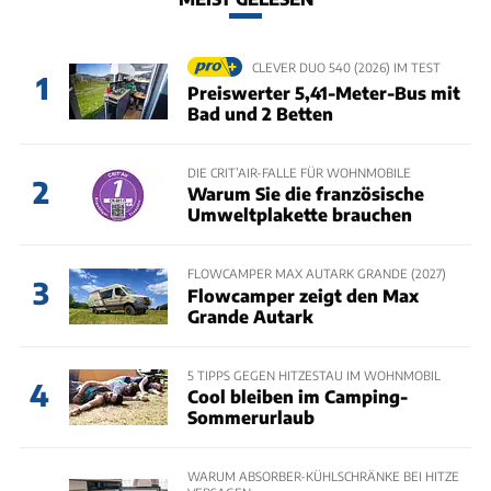
CLEVER DUO 540 (2026) IM TEST
1
Preiswerter 5,41-Meter-Bus mit
Bad und 2 Betten
DIE CRIT’AIR-FALLE FÜR WOHNMOBILE
2
Warum Sie die französische
Umweltplakette brauchen
FLOWCAMPER MAX AUTARK GRANDE (2027)
3
Flowcamper zeigt den Max
Grande Autark
5 TIPPS GEGEN HITZESTAU IM WOHNMOBIL
4
Cool bleiben im Camping-
Sommerurlaub
WARUM ABSORBER-KÜHLSCHRÄNKE BEI HITZE