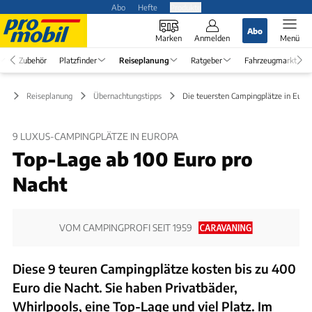
Abo
Hefte
Produkte
Abo
Marken
Anmelden
Menü
Zubehör
Platzfinder
Reiseplanung
Ratgeber
Fahrzeugmarkt
Reiseplanung
Übernachtungstipps
Die teuersten Campingplätze in Euro
9 LUXUS-CAMPINGPLÄTZE IN EUROPA
Top-Lage ab 100 Euro pro
Nacht
VOM CAMPINGPROFI SEIT 1959
Diese 9 teuren Campingplätze kosten bis zu 400
Euro die Nacht. Sie haben Privatbäder,
Whirlpools, eine Top-Lage und viel Platz. Im