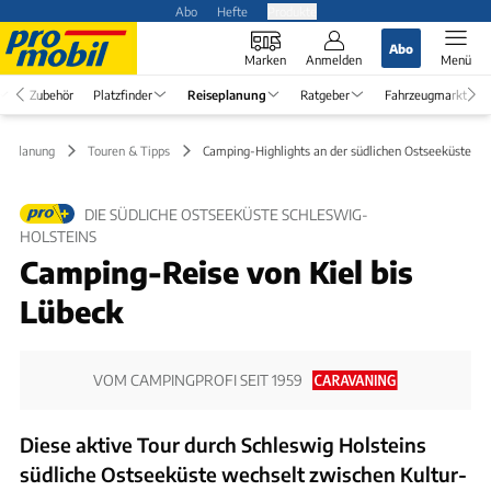
Abo
Hefte
Produkte
Abo
Marken
Anmelden
Menü
Zubehör
Platzfinder
Reiseplanung
Ratgeber
Fahrzeugmarkt
iseplanung
Touren & Tipps
Camping-Highlights an der südlichen Ostseeküste
DIE SÜDLICHE OSTSEEKÜSTE SCHLESWIG-
HOLSTEINS
Camping-Reise von Kiel bis
Lübeck
VOM CAMPINGPROFI SEIT 1959
Diese aktive Tour durch Schleswig Holsteins
südliche Ostseeküste wechselt zwischen Kultur-