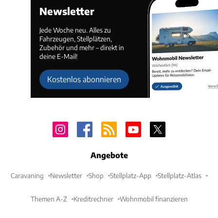
Newsletter
Jede Woche neu. Alles zu
Fahrzeugen, Stellplätzen,
Zubehör und mehr – direkt in
deine E-Mail!
Kostenlos abonnieren
Angebote
Caravaning
Newsletter
Shop
Stellplatz-App
Stellplatz-Atlas
Themen A-Z
Kreditrechner
Wohnmobil finanzieren