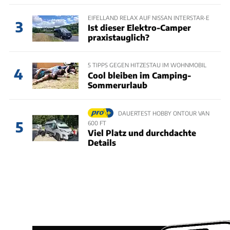
EIFELLAND RELAX AUF NISSAN INTERSTAR-E
3
Ist dieser Elektro-Camper
praxistauglich?
5 TIPPS GEGEN HITZESTAU IM WOHNMOBIL
4
Cool bleiben im Camping-
Sommerurlaub
DAUERTEST HOBBY ONTOUR VAN
5
600 FT
Viel Platz und durchdachte
Details