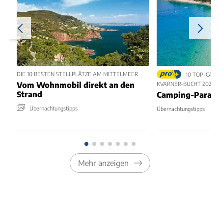
DIE 10 BESTEN STELLPLÄTZE AM MITTELMEER
10 TOP-CAMP
Vom Wohnmobil direkt an den
KVARNER-BUCHT 2025
Strand
Camping-Paradie
Übernachtungstipps
Übernachtungstipps
Mehr anzeigen