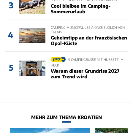
3
Cool bleiben im Camping-
Sommerurlaub
CAMPING MUNICIPAL LES AJONCS SÜDLICH VON
CALAIS
4
Geheimtipp an der französischen
Opal-Küste
9 CAMPINGBUSSE MIT HUBBETT IM
5
HECK
Warum dieser Grundriss 2027
zum Trend wird
MEHR ZUM THEMA KROATIEN