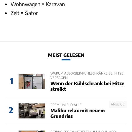
Wohnwagen = Karavan
Zelt = Šator
MEIST GELESEN
WARUM ABSORBER-KÜHLSCHRÄNKE BEI HITZE
VERSAGEN
1
Wenn der Kühlschrank bei Hitze
streikt
ANZEIGE
PREMIUM FÜR ALLE
2
Malibu relax mit neuem
Grundriss
5 TIPPS GEGEN HITZESTAU IM WOHNMOBIL