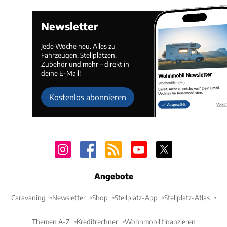
Newsletter
Jede Woche neu. Alles zu
Fahrzeugen, Stellplätzen,
Zubehör und mehr – direkt in
deine E-Mail!
Kostenlos abonnieren
Angebote
Caravaning
Newsletter
Shop
Stellplatz-App
Stellplatz-Atlas
Themen A-Z
Kreditrechner
Wohnmobil finanzieren