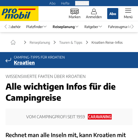
Abo
Hefte
Produkte
Abo
Marken
Anmelden
Menü
Zubehör
Platzfinder
Reiseplanung
Ratgeber
Fahrzeugmarkt
Reiseplanung
Touren & Tipps
Kroatien Reise-Infos
CAMPING-TIPPS FÜR KROATIEN
Kroatien
WISSENSWERTE FAKTEN ÜBER KROATIEN
Alle wichtigen Infos für die
Campingreise
VOM CAMPINGPROFI SEIT 1959
Rechnet man alle Inseln mit, kann Kroatien mit