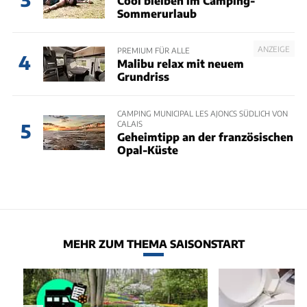
Cool bleiben im Camping-
Sommerurlaub
ANZEIGE
PREMIUM FÜR ALLE
4
Malibu relax mit neuem
Grundriss
CAMPING MUNICIPAL LES AJONCS SÜDLICH VON
CALAIS
5
Geheimtipp an der französischen
Opal-Küste
MEHR ZUM THEMA SAISONSTART