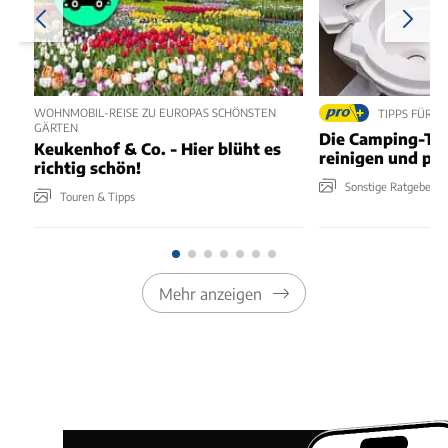
WOHNMOBIL-REISE ZU EUROPAS SCHÖNSTEN
TIPPS FÜR 
GÄRTEN
Die Camping-Toil
Keukenhof & Co. - Hier blüht es
reinigen und pf
richtig schön!
Sonstige Ratgeber
Touren & Tipps
Mehr anzeigen