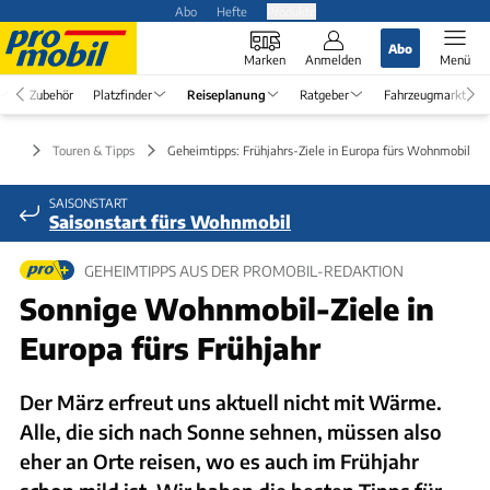
Abo
Hefte
Produkte
Abo
Marken
Anmelden
Menü
Zubehör
Platzfinder
Reiseplanung
Ratgeber
Fahrzeugmarkt
nung
Touren & Tipps
Geheimtipps: Frühjahrs-Ziele in Europa fürs Wohnmobil
SAISONSTART
Saisonstart fürs Wohnmobil
GEHEIMTIPPS AUS DER PROMOBIL-REDAKTION
Sonnige Wohnmobil-Ziele in
Europa fürs Frühjahr
Der März erfreut uns aktuell nicht mit Wärme.
Alle, die sich nach Sonne sehnen, müssen also
eher an Orte reisen, wo es auch im Frühjahr