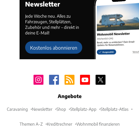
Newsletter
Jede Woche neu. Alles zu
Fahrzeugen, Stellplätzen,
Zubehör und mehr – direkt in
deine E-Mail!
Kostenlos abonnieren
Angebote
Caravaning
Newsletter
Shop
Stellplatz-App
Stellplatz-Atlas
Themen A-Z
Kreditrechner
Wohnmobil finanzieren