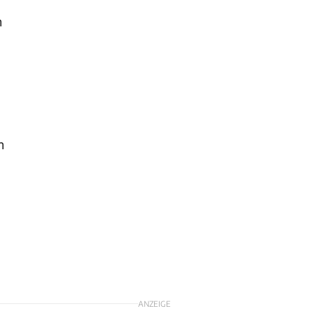
n
n
ANZEIGE