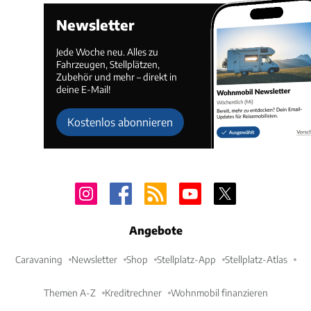
Newsletter
Jede Woche neu. Alles zu
Fahrzeugen, Stellplätzen,
Zubehör und mehr – direkt in
deine E-Mail!
Kostenlos abonnieren
Angebote
Caravaning
Newsletter
Shop
Stellplatz-App
Stellplatz-Atlas
Themen A-Z
Kreditrechner
Wohnmobil finanzieren