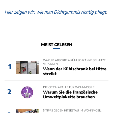
Hier zeigen wir, wie man Dichtgummis richtig pflegt
.
MEIST GELESEN
WARUM ABSORBER-KÜHLSCHRÄNKE BEI HITZE
VERSAGEN
1
Wenn der Kühlschrank bei Hitze
streikt
DIE CRIT’AIR-FALLE FÜR WOHNMOBILE
2
Warum Sie die französische
Umweltplakette brauchen
5 TIPPS GEGEN HITZESTAU IM WOHNMOBIL