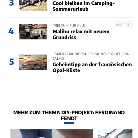
3
Cool bleiben im Camping-
Sommerurlaub
ANZEIGE
PREMIUM FÜR ALLE
4
Malibu relax mit neuem
Grundriss
CAMPING MUNICIPAL LES AJONCS SÜDLICH VON
CALAIS
5
Geheimtipp an der französischen
Opal-Küste
MEHR ZUM THEMA DIY-PROJEKT: FERDINAND
FENDT