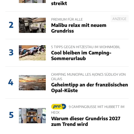
streikt
ANZEIGE
PREMIUM FÜR ALLE
2
Malibu relax mit neuem
Grundriss
5 TIPPS GEGEN HITZESTAU IM WOHNMOBIL
3
Cool bleiben im Camping-
Sommerurlaub
CAMPING MUNICIPAL LES AJONCS SÜDLICH VON
CALAIS
4
Geheimtipp an der französischen
Opal-Küste
9 CAMPINGBUSSE MIT HUBBETT IM
5
HECK
Warum dieser Grundriss 2027
zum Trend wird