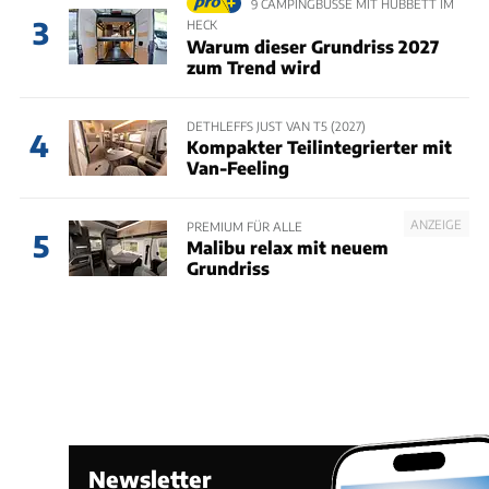
9 CAMPINGBUSSE MIT HUBBETT IM
3
HECK
Warum dieser Grundriss 2027
zum Trend wird
DETHLEFFS JUST VAN T5 (2027)
4
Kompakter Teilintegrierter mit
Van-Feeling
ANZEIGE
PREMIUM FÜR ALLE
5
Malibu relax mit neuem
Grundriss
Newsletter