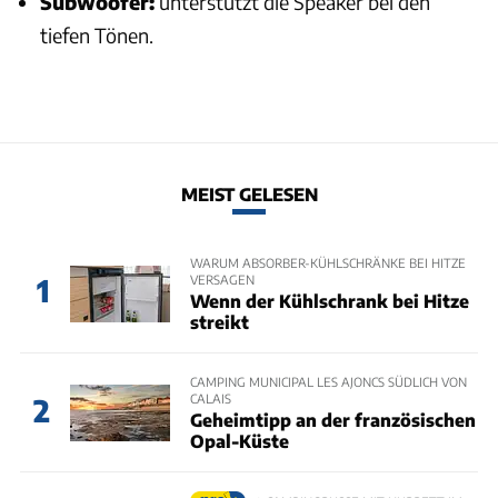
Subwoofer:
unterstützt die Speaker bei den
tiefen Tönen.
MEIST GELESEN
WARUM ABSORBER-KÜHLSCHRÄNKE BEI HITZE
VERSAGEN
1
Wenn der Kühlschrank bei Hitze
streikt
CAMPING MUNICIPAL LES AJONCS SÜDLICH VON
CALAIS
2
Geheimtipp an der französischen
Opal-Küste