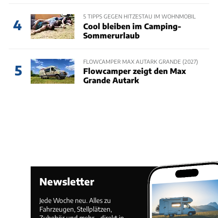
5 TIPPS GEGEN HITZESTAU IM WOHNMOBIL
4
Cool bleiben im Camping-
Sommerurlaub
FLOWCAMPER MAX AUTARK GRANDE (2027)
5
Flowcamper zeigt den Max
Grande Autark
Newsletter
Jede Woche neu. Alles zu
Fahrzeugen, Stellplätzen,
Zubehör und mehr – direkt in