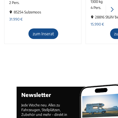
1300 kg
2 Pers.
4 Pers.
85254 Sulzemoos
28816 Stuhr b
31.990
€
15.990
€
zum Inserat
z
Newsletter
Jede Woche neu. Alles zu
Fahrzeugen, Stellplätzen,
Zubehör und mehr – direkt in