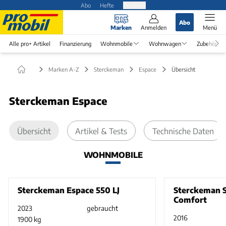
Abo
Hefte
Produkte
Abo
Marken
Anmelden
Menü
Alle pro+ Artikel
Finanzierung
Wohnmobile
Wohnwagen
Zubehör
Marken A-Z
Sterckeman
Espace
Übersicht
Sterckeman Espace
Übersicht
Artikel & Tests
Technische Daten
WOHNMOBILE
Sterckeman Espace 550 LJ
Sterckeman S
Comfort
2023
gebraucht
2016
1900 kg