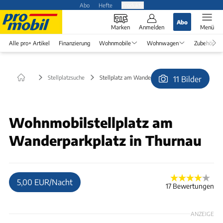
Abo
Hefte
Produkte
Abo
Marken
Anmelden
Menü
Alle pro+ Artikel
Finanzierung
Wohnmobile
Wohnwagen
Zubehör
Stellplatzsuche
Stellplatz am Wanderparkplatz in Thurnau
11 Bilder
© Hess
Wohnmobilstellplatz am
Wanderparkplatz in Thurnau
5,00 EUR/Nacht
17 Bewertungen
ANZEIGE