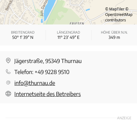
© MapTiler
©
OpenStreetMap
contributors
BREITENGRAD
LÄNGENGRAD
HÖHE ÜBER N.N.
50° 1′ 39″ N
11° 23′ 49″ E
349
m
Jägerstraße, 95349 Thurnau
Telefon:
+49 9228 9510
info@thurnau.de
Internetseite des Betreibers
ANZEIGE