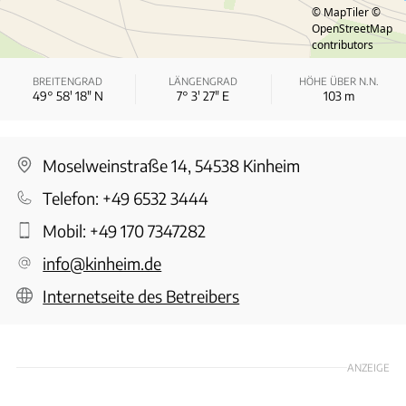
© MapTiler
©
OpenStreetMap
contributors
BREITENGRAD
LÄNGENGRAD
HÖHE ÜBER N.N.
49° 58′ 18″ N
7° 3′ 27″ E
103
m
Moselweinstraße 14, 54538 Kinheim
Telefon:
+49 6532 3444
Mobil:
+49 170 7347282
info@kinheim.de
Internetseite des Betreibers
ANZEIGE