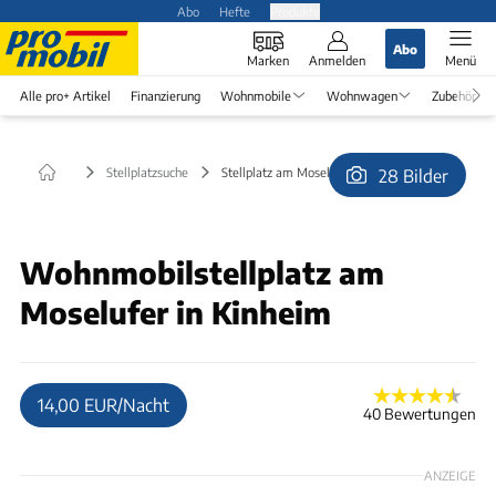
Abo
Hefte
Produkte
Abo
Marken
Anmelden
Menü
Alle pro+ Artikel
Finanzierung
Wohnmobile
Wohnwagen
Zubehör
Stellplatzsuche
Stellplatz am Moselufer in Kinheim
28 Bilder
© H.Schmitz
Wohnmobilstellplatz am
Moselufer in Kinheim
14,00 EUR/Nacht
40 Bewertungen
ANZEIGE