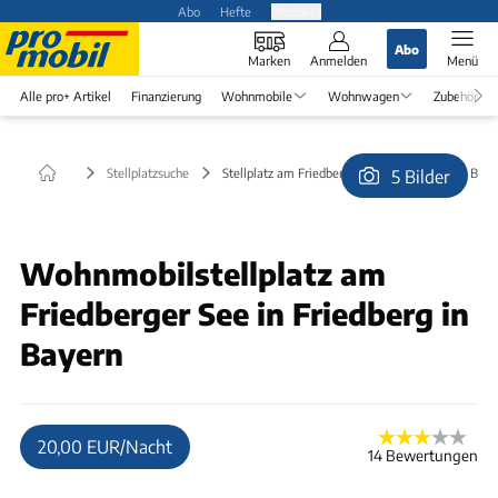
Abo
Hefte
Produkte
Abo
Marken
Anmelden
Menü
Alle pro+ Artikel
Finanzierung
Wohnmobile
Wohnwagen
Zubehör
Stellplatzsuche
Stellplatz am Friedberger See in Friedberg in Bay
5 Bilder
© R. Ratzer
Wohnmobilstellplatz am
Friedberger See in Friedberg in
Bayern
20,00 EUR/Nacht
14 Bewertungen