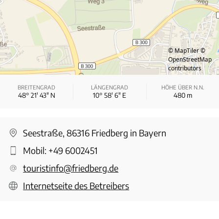
© MapTiler
©
OpenStreetMap
contributors
BREITENGRAD
LÄNGENGRAD
HÖHE ÜBER N.N.
48° 21′ 43″ N
10° 58′ 6″ E
480
m
Seestraße, 86316 Friedberg in Bayern
Mobil:
+49 6002451
touristinfo@friedberg.de
Internetseite des Betreibers