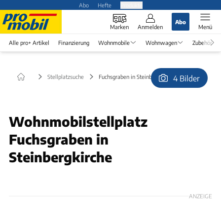
Abo
Hefte
Produkte
Abo
Marken
Anmelden
Menü
Alle pro+ Artikel
Finanzierung
Wohnmobile
Wohnwagen
Zubehör
Stellplatzsuche
Fuchsgraben in Steinbergkirche
4 Bilder
© Nils Steinbach
Wohnmobilstellplatz
Fuchsgraben in
Steinbergkirche
ANZEIGE