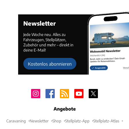
Newsletter
Jede Woche neu. Alles zu
Fahrzeugen, Stellplätzen,
Zubehör und mehr – direkt in
deine E-Mail!
Kostenlos abonnieren
Angebote
Caravaning
Newsletter
Shop
Stellplatz-App
Stellplatz-Atlas