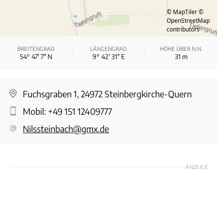
© MapTiler
©
OpenStreetMap
contributors
BREITENGRAD
LÄNGENGRAD
HÖHE ÜBER N.N.
54° 47′ 7″ N
9° 42′ 31″ E
31
m
Fuchsgraben 1, 24972 Steinbergkirche-Quern
Mobil:
+49 151 12409777
Nilssteinbach@gmx.de
ANZEIGE