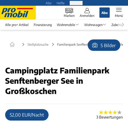
Abo
Hefte
Produkte
Abo
Marken
Anmelden
Menü
Alle pro+ Artikel
Finanzierung
Wohnmobile
Wohnwagen
Zubehör
Stellplatzsuche
Familienpark Senftenberger See in Großkoschen
5 Bilder
© Familienpark Senftenberger See, Christian Grosse
Campingplatz Familienpark
Senftenberger See in
Großkoschen
52,00 EUR/Nacht
3 Bewertungen