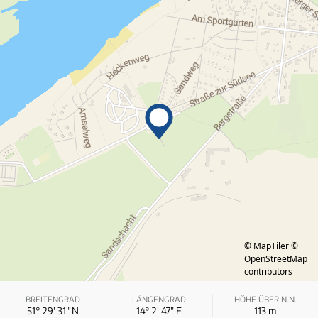
© MapTiler
©
OpenStreetMap
contributors
BREITENGRAD
LÄNGENGRAD
HÖHE ÜBER N.N.
51° 29′ 31″ N
14° 2′ 47″ E
113
m