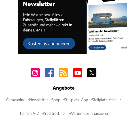
Newsletter
Jede Woche neu. Alles zu
Fahrzeugen, Stellplätzen,
Zubehör und mehr – direkt in
deine E-Mail!
Kostenlos abonnieren
Angebote
Caravaning
Newsletter
Shop
Stellplatz-App
Stellplatz-Atlas
Themen A-Z
Kreditrechner
Wohnmobil finanzieren