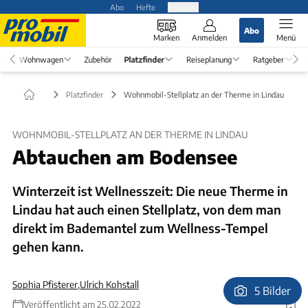
Abo
Hefte
Produkte
Abo
Marken
Anmelden
Menü
Wohnwagen
Zubehör
Platzfinder
Reiseplanung
Ratgeber
Platzfinder
Wohnmobil-Stellplatz an der Therme in Lindau
WOHNMOBIL-STELLPLATZ AN DER THERME IN LINDAU
Abtauchen am Bodensee
Winterzeit ist Wellnesszeit: Die neue Therme in
Lindau hat auch einen Stellplatz, von dem man
direkt im Bademantel zum Wellness-Tempel
gehen kann.
Sophia Pfisterer
,
Ulrich Kohstall
5 Bilder
Veröffentlicht am 25.02.2022