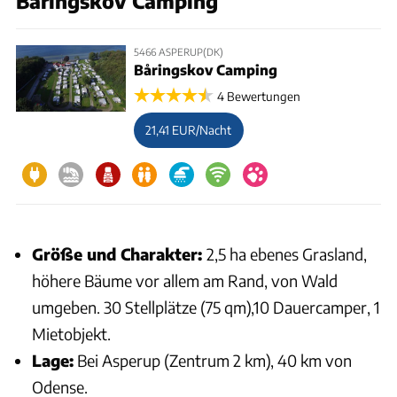
Båringskov Camping
5466 ASPERUP(DK)
Båringskov Camping
4 Bewertungen
21,41 EUR/Nacht
Größe und Charakter:
2,5 ha ebenes Grasland,
höhere Bäume vor allem am Rand, von Wald
umgeben. 30 Stellplätze (75 qm),10 Dauercamper, 1
Mietobjekt.
Lage:
Bei Asperup (Zentrum 2 km), 40 km von
Odense.