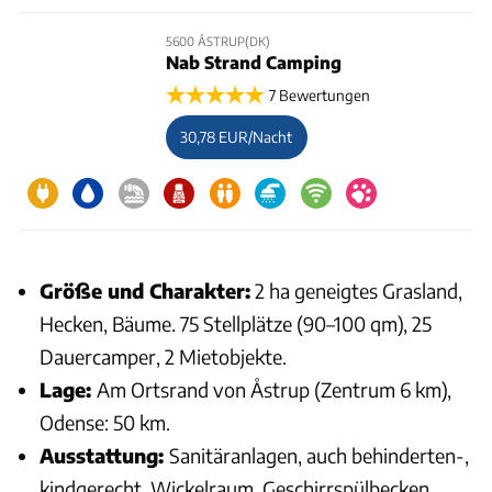
5600 ÅSTRUP(DK)
Nab Strand Camping
7 Bewertungen
30,78 EUR/Nacht
Größe und Charakter:
2 ha geneigtes Grasland,
Hecken, Bäume. 75 Stellplätze (90–100 qm), 25
Dauercamper, 2 Mietobjekte.
Lage:
Am Ortsrand von Åstrup (Zentrum 6 km),
Odense: 50 km.
Ausstattung:
Sanitäranlagen, auch behinderten-,
kindgerecht, Wickelraum, Geschirrspülbecken,