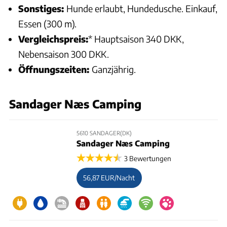
Sonstiges:
Hunde erlaubt, Hundedusche. Einkauf,
Essen (300 m).
Vergleichspreis:
* Hauptsaison 340 DKK,
Nebensaison 300 DKK.
Öffnungszeiten:
Ganzjährig.
Sandager Næs Camping
5610 SANDAGER(DK)
Sandager Næs Camping
3 Bewertungen
56,87 EUR/Nacht