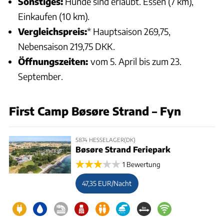
Sonstiges:
Hunde sind erlaubt. Essen (7 km),
Einkaufen (10 km).
Vergleichspreis:
* Hauptsaison 269,75,
Nebensaison 219,75 DKK.
Öffnungszeiten:
vom 5. April bis zum 23.
September.
First Camp Bøsøre Strand – Fyn
5874 HESSELAGER(DK)
Bøsøre Strand Feriepark
1 Bewertung
47,35 EUR/Nacht