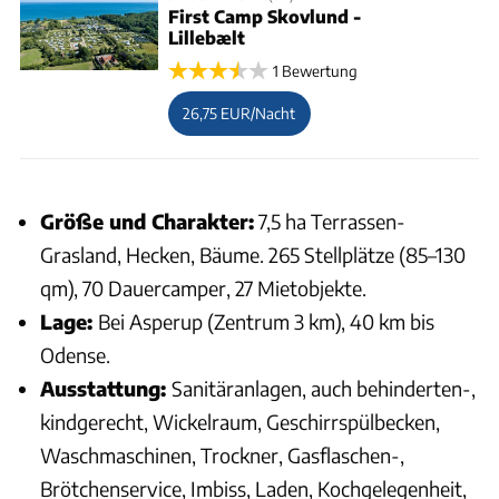
First Camp Skovlund -
Lillebælt
1 Bewertung
26,75 EUR/Nacht
Größe und Charakter:
7,5 ha Terrassen-
Grasland, Hecken, Bäume. 265 Stellplätze (85–130
qm), 70 Dauercamper, 27 Mietobjekte.
Lage:
Bei Asperup (Zentrum 3 km), 40 km bis
Odense.
Ausstattung:
Sanitäranlagen, auch behinderten-,
kindgerecht, Wickelraum, Geschirrspülbecken,
Waschmaschinen, Trockner, Gasflaschen-,
Brötchenservice, Imbiss, Laden, Kochgelegenheit,