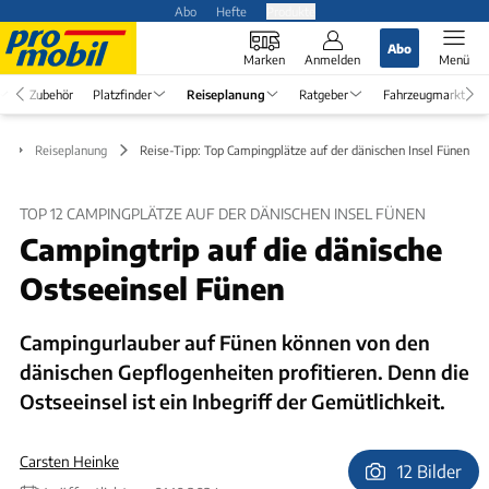
Abo
Hefte
Produkte
Abo
Marken
Anmelden
Menü
Zubehör
Platzfinder
Reiseplanung
Ratgeber
Fahrzeugmarkt
Reiseplanung
Reise-Tipp: Top Campingplätze auf der dänischen Insel Fünen
TOP 12 CAMPINGPLÄTZE AUF DER DÄNISCHEN INSEL FÜNEN
Campingtrip auf die dänische
Ostseeinsel Fünen
Campingurlauber auf Fünen können von den
dänischen Gepflogenheiten profitieren. Denn die
Ostseeinsel ist ein Inbegriff der Gemütlichkeit.
Carsten Heinke
12 Bilder