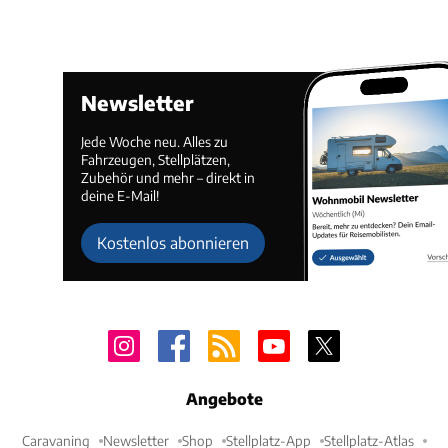
Newsletter
Jede Woche neu. Alles zu
Fahrzeugen, Stellplätzen,
Zubehör und mehr – direkt in
deine E-Mail!
Kostenlos abonnieren
Angebote
Caravaning
Newsletter
Shop
Stellplatz-App
Stellplatz-Atlas