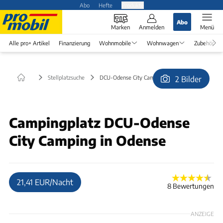
Abo
Hefte
Produkte
Abo
Marken
Anmelden
Menü
Alle pro+ Artikel
Finanzierung
Wohnmobile
Wohnwagen
Zubehör
Stellplatzsuche
DCU-Odense City Camping in Odense
2 Bilder
© DCU-Camping Odense
Campingplatz DCU-Odense
City Camping in Odense
21,41 EUR/Nacht
8 Bewertungen
ANZEIGE