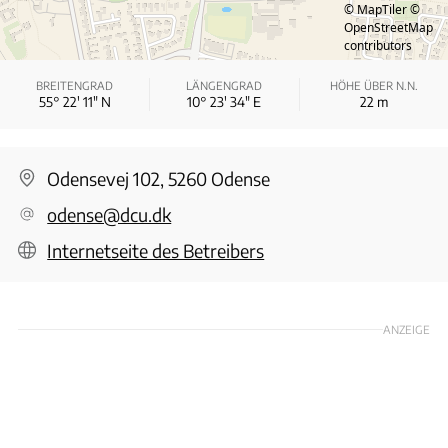
© MapTiler
©
OpenStreetMap
contributors
BREITENGRAD
LÄNGENGRAD
HÖHE ÜBER N.N.
55° 22′ 11″ N
10° 23′ 34″ E
22
m
Odensevej 102, 5260 Odense
odense@dcu.dk
Internetseite des Betreibers
ANZEIGE