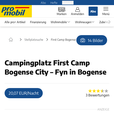
Abo
Hefte
Produkte
Abo
Marken
Anmelden
Menü
Alle pro+ Artikel
Finanzierung
Wohnmobile
Wohnwagen
Zubehör
Stellplatzsuche
First Camp Bogense City – Fyn in Bogense
14 Bilder
© First Camp Bogense City – Fyn
Campingplatz First Camp
Bogense City – Fyn in Bogense
20,07 EUR/Nacht
3 Bewertungen
ANZEIGE