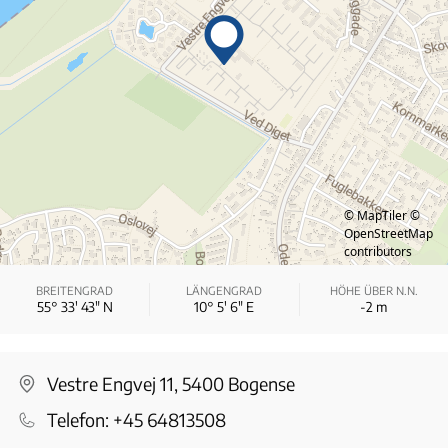
© MapTiler
©
OpenStreetMap
contributors
BREITENGRAD
LÄNGENGRAD
HÖHE ÜBER N.N.
55° 33′ 43″ N
10° 5′ 6″ E
-2
m
Vestre Engvej 11, 5400 Bogense
Telefon:
+45 64813508