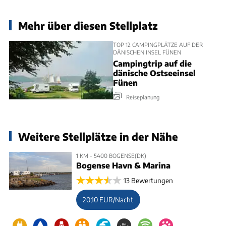
Mehr über diesen Stellplatz
TOP 12 CAMPINGPLÄTZE AUF DER
DÄNISCHEN INSEL FÜNEN
Campingtrip auf die
dänische Ostseeinsel
Fünen
Reiseplanung
Weitere Stellplätze in der Nähe
1 KM - 5400 BOGENSE(DK)
Bogense Havn & Marina
13 Bewertungen
20,10 EUR/Nacht