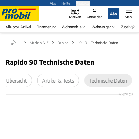
Abo
Hefte
Produkte
Abo
Marken
Anmelden
Menü
Alle pro+ Artikel
Finanzierung
Wohnmobile
Wohnwagen
Zubehör
Marken A-Z
Rapido
90
Technische Daten
Rapido 90 Technische Daten
Übersicht
Artikel & Tests
Technische Daten
ANZEIGE