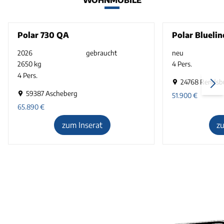
Polar 730 QA
Polar Blueli
2026
gebraucht
neu
2650 kg
4 Pers.
4 Pers.
24768 Rendsb
59387 Ascheberg
51.900
€
65.890
€
zum Inserat
z