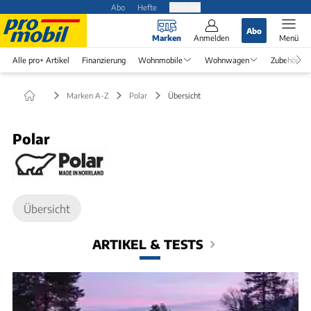
Abo
Hefte
Produkte
Abo
Marken
Anmelden
Menü
Alle pro+ Artikel
Finanzierung
Wohnmobile
Wohnwagen
Zubehör
Marken A-Z
Polar
Übersicht
Polar
Übersicht
ARTIKEL & TESTS