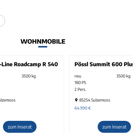
WOHNMOBILE
D-Line Roadcamp R 540
Pössl Summit 600 Plu
3500 kg
neu
3500 kg
180 PS
2 Pers.
ulzemoos
85254 Sulzemoos
64.990
€
zum Inserat
zum Inserat