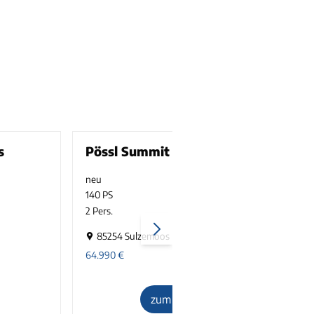
s
Pössl Summit SHINE 600 L
neu
3500 kg
140 PS
2 Pers.
1
2
85254 Sulzemoos
64.990
€
7
zum Inserat