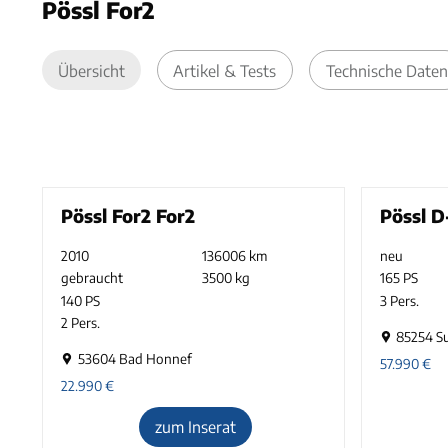
Pössl For2
Übersicht
Artikel & Tests
Technische Daten
Pössl For2 For2
Pössl 
2010
136006 km
neu
gebraucht
3500 kg
165 PS
140 PS
3 Pers.
2 Pers.
85254 S
53604 Bad Honnef
57.990
€
22.990
€
zum Inserat