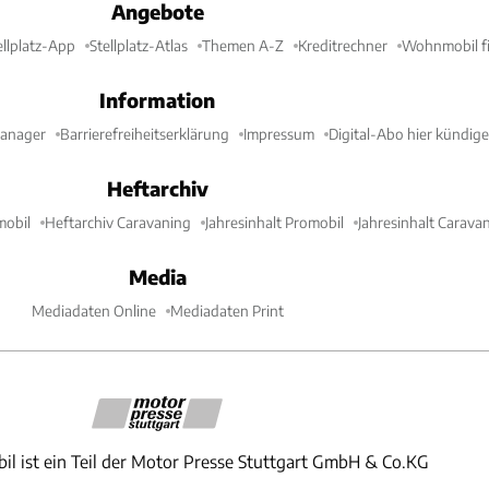
Angebote
ellplatz-App
Stellplatz-Atlas
Themen A-Z
Kreditrechner
Wohnmobil fi
Information
Manager
Barrierefreiheitserklärung
Impressum
Digital-Abo hier kündig
Heftarchiv
mobil
Heftarchiv Caravaning
Jahresinhalt Promobil
Jahresinhalt Carava
Media
Mediadaten Online
Mediadaten Print
il ist ein Teil der Motor Presse Stuttgart GmbH & Co.KG